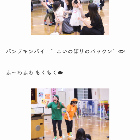
パンプキンパイ ″こいのぼりのパックン″🐟
ふ～わふわ もくもく☁