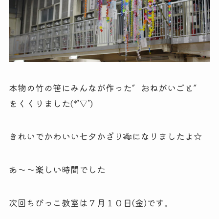
本物の竹の笹にみんなが作った″おねがいごと″
をくくりました(*’▽’)
きれいでかわいい七夕かざり🎋になりましたよ☆
あ～～楽しい時間でした
次回ちびっこ教室は７月１０日(金)です。